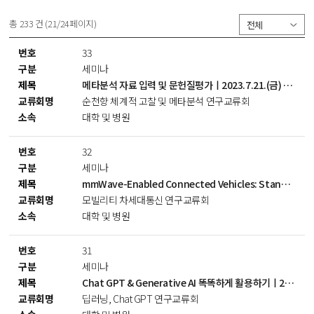
총
233
건 (
21
/24페이지)
33
세미나
메타분석 자료 입력 및 문헌질평가ㅣ2023.7.21.(금) 18:30
순천향 체계적 고찰 및 메타분석 연구교류회
대학 및 병원
32
세미나
mmWave-Enabled Connected Vehicles: Standardization, Implementation, and Field Trialㅣ2023.7.18.(화) 11:00
모빌리티 차세대통신 연구교류회
대학 및 병원
31
세미나
Chat GPT & Generative AI 똑똑하게 활용하기ㅣ2023.7.18.(화) 18:00
딥러닝, Chat GPT 연구교류회