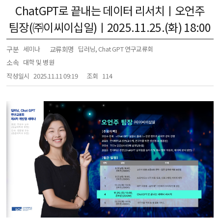
ChatGPT로 끝내는 데이터 리서치ㅣ오언주
팀장(㈜이씨이십일)ㅣ2025.11.25.(화) 18:00
구분
교류회명
세미나
딥러닝, Chat GPT 연구교류회
소속
대학 및 병원
작성일시
2025.11.11 09:19
조회
114