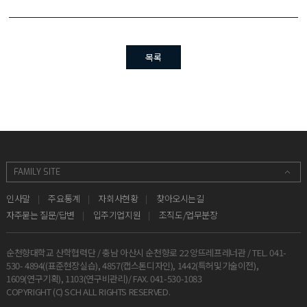
목록
인사말
주요통계
자회사현황
찾아오시는길
자주묻는 질문/답변
입주기업지원
조직도/업무분장
순천향대학교 산학협력단 / 충남 아산시 순천향로 22 앙뜨레프레너관 / TEL. 041-
530- 4894((표준현장실습), 4857(캡스톤디자인), 1442(특허및기술이전),
1609(연구기획), 1103(연구비관리)/ FAX. 041-530-1083
COPYRIGHT (C) SCH ALL RIGHTS RESERVED.