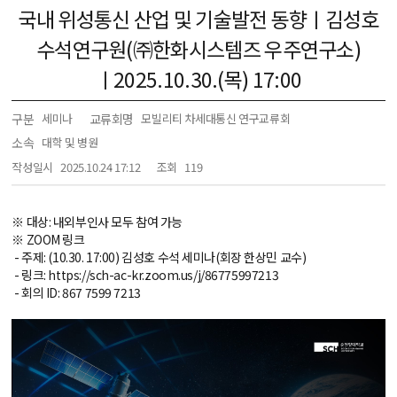
국내 위성통신 산업 및 기술발전 동향ㅣ김성호
수석연구원(㈜한화시스템즈 우주연구소)
ㅣ2025.10.30.(목) 17:00
구분
교류회명
세미나
모빌리티 차세대통신 연구교류회
소속
대학 및 병원
작성일시
2025.10.24 17:12
조회
119
※ 대상: 내외부인사 모두 참여 가능
※ ZOOM 링크
- 주제: (10.30. 17:00) 김성호 수석 세미나(회장 한상민 교수)
- 링크: https://sch-ac-kr.zoom.us/j/86775997213
- 회의 ID: 867 7599 7213