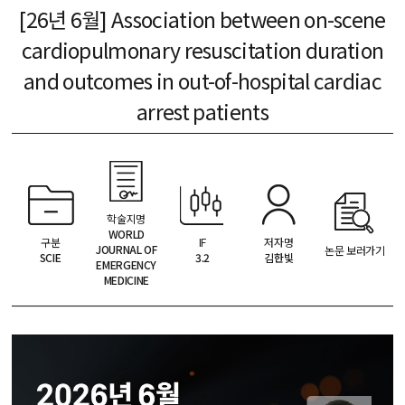
[26년 6월] Association between on-scene
cardiopulmonary resuscitation duration
and outcomes in out-of-hospital cardiac
arrest patients
학술지명
WORLD
IF
저자명
구분
JOURNAL OF
논문 보러가기
3.2
김한빛
SCIE
EMERGENCY
MEDICINE