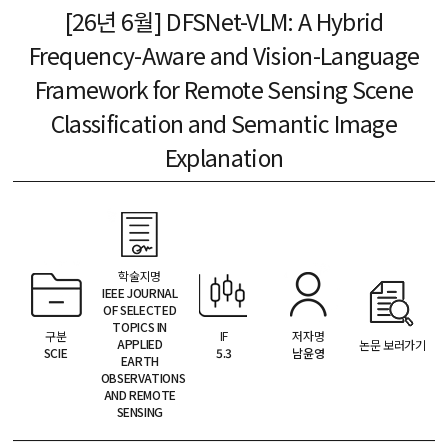
[26년 6월] DFSNet-VLM: A Hybrid
Frequency-Aware and Vision-Language
Framework for Remote Sensing Scene
Classification and Semantic Image
Explanation
학술지명
IEEE JOURNAL
OF SELECTED
TOPICS IN
IF
저자명
구분
APPLIED
논문 보러가기
5.3
남윤영
SCIE
EARTH
OBSERVATIONS
AND REMOTE
SENSING