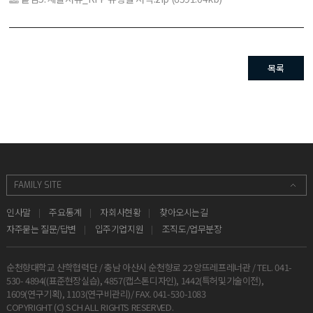
목록
인사말
주요통계
자회사현황
찾아오시는길
자주묻는 질문/답변
입주기업지원
조직도/업무분장
순천향대학교 산학협력단 / 충남 아산시 순천향로 22 앙뜨레프레너관 / TEL. 041-
530- 4894((표준현장실습), 4857(캡스톤디자인), 1442(특허및기술이전),
1609(연구기획), 1103(연구비관리)/ FAX. 041-530-1083
COPYRIGHT (C) SCH ALL RIGHTS RESERVED.