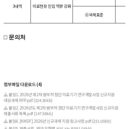
3
내역
의료현장 진입 역량 강화
⑧
국제표준
□
문의처
첨부파일 다운로드
(4)
붙임1. 2026년 제2차 범부처 첨단 의료기기 연구개발사업 신규지원
대상과제 RFP.pdf
(324.36kb)
붙임2. 2026년도 제2차 범부처 첨단 의료기기 연구개발사업 신규지원
제출서류 목록.pdf
(147.98kb)
붙임6. [KMDF] 2026년 신규과제 지원 참고사항.pdf
(231.00kb)
붙임5. 제출서류_RFP 유형별 서식.zip
(6591.04kb)