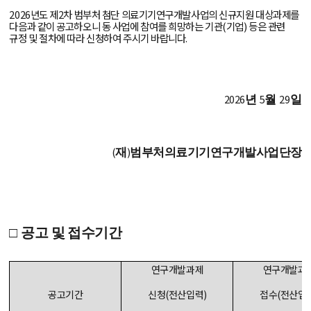
2026년도 제2차 범부처 첨단 의료기기연구개발사업의 신규지원 대상과제를
다음과 같이 공고하오니 동 사업에 참여를 희망하는 기관(기업) 등은 관련
규정 및 절차에 따라 신청하여 주시기 바랍니다.
2026
5
29
년
월
일
(
)
재
범부처의료기기연구개발사업단장
□
공고 및 접수기간
연구개발과제
연구개발과
공고기간
신청
(
전산입력
)
접수
(
전산입