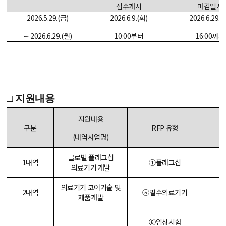
접수개시
마감일시
2026.5.29.(
금
)
2026.6.9.(
화
)
2026.6.29.(
∼
2026.6.29.(
월
)
10:00
부터
16:00
까지
□
지원내용
지원내용
구분
RFP
유형
(
내역사업명
)
글로벌 플래그십
1
내역
①
플래그십
의료기기 개발
의료기기 코어기술 및
2
내역
⑤
필수의료기기
제품개발
-
⑥
임상시험